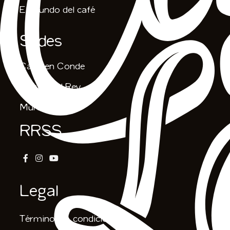
El mundo del café
Sedes
Carmen Conde
Casas del Rey
Murcia
RRSS
Legal
Términos & condiciones