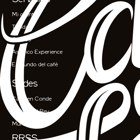
Servicios
Mi cuenta
Tienda
Cursos
Asiático Experience
El mundo del café
Sedes
Carmen Conde
Casas del Rey
Murcia
RRSS