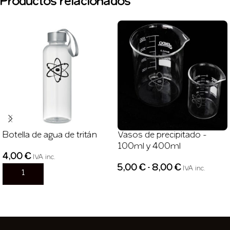
Productos relacionados
Botella de agua de tritán
Vasos de precipitado –
100ml y 400ml
4,00
€
IVA inc.
5,00
€
-
8,00
€
IVA inc.
AÑADIR AL CARRITO
SELECCIONAR OPCIONES