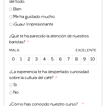
del todo.
Bien
Me ha gustado mucho.
¡Guau! Impresionante
¿Qué te ha parecido la atención de nuestros
baristas?
MALA
EXCELENTE
0
1
2
3
4
5
6
7
8
9
10
¿La experiencia te ha despertado curiosidad
sobre la cultura del café?
Si
No
¿Cómo has conocido nuestro curso?