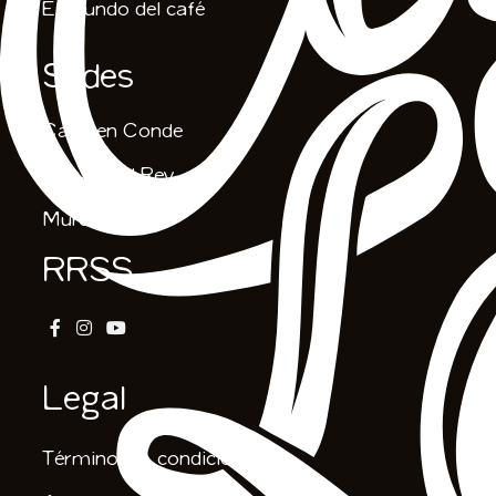
El mundo del café
Sedes
Carmen Conde
Casas del Rey
Murcia
RRSS
Legal
Términos & condiciones